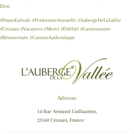
Elen.
#PauseEstivale #FermetureAnnuelle #AubergeDeLaVallée
#Crozant #Vacances #Merci #Fidélité #Gastronomie
#Réouverture #CuisineAuthentique
Adresse
14 Rue Armand Guillaumin,
23160 Crozant, France